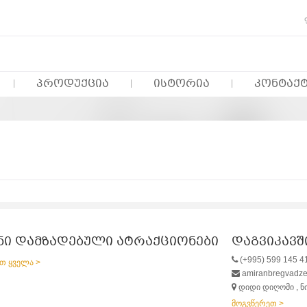
ᲞᲠᲝᲓᲣᲥᲪᲘᲐ
ᲘᲡᲢᲝᲠᲘᲐ
ᲙᲝᲜᲢᲐᲥ
ნი დამზადებული ატრაქციონები
დაგვიკავ
(+995) 599 145 4
თ ყველა >
amiranbregvadz
დიდი დიღომი , ნ
მოგვწერეთ >