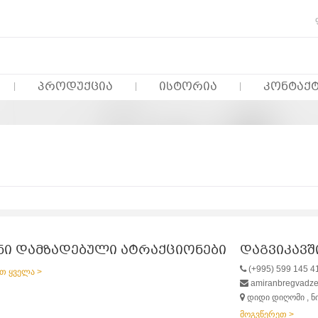
ᲞᲠᲝᲓᲣᲥᲪᲘᲐ
ᲘᲡᲢᲝᲠᲘᲐ
ᲙᲝᲜᲢᲐᲥ
ნი დამზადებული ატრაქციონები
დაგვიკავ
(+995) 599 145 4
თ ყველა >
amiranbregvadz
დიდი დიღომი , ნ
მოგვწერეთ >